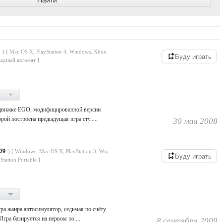
) [ Mac OS X, PlayStation 3, Windows, Xbox
Буду играть
кадный автомат ]
 движке EGO, модифицированной версии
рой построена предыдущая игра сту.....
30 мая 2008
09
) [ Windows, Mac OS X, PlayStation 3, Wii,
Буду играть
tation Portable ]
а жанра автосимулятор, седьмая по счёту
Игра базируется на первом по.....
8 сентября 2009