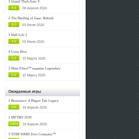
1
Grand Theft Auto V
4.9
09 Апреля 2024
2
The Binding of Isaac: Rebirth
0.0
03 Июля 2026
3
Half-Life 2
4.0
03 Июля 2026
4
Loop Hero
5.0
15 Марта 2026
5
Mass Effect™ издание Legendary
5.0
15 Марта 2026
Ожидаемые игры
1
Resonance: A Plague Tale Legacy
0%
19 Апреля 2026
2
METRO 2039
100%
19 Апреля 2026
3
STAR WARS Zero Company™