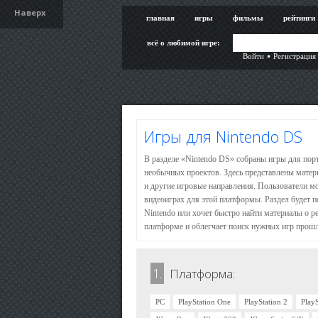
Наверх
главная
игры
фильмы
рейтинги
всё о любимой игре:
Войти
Регистрация
Игры для Nintendo DS
В разделе «Nintendo DS» собраны игры для пор
необычных проектов. Здесь представлены матер
и другие игровые направления. Пользователи м
видеоиграх для этой платформы. Раздел будет п
Nintendo или хочет быстро найти материалы о р
платформе и облегчает поиск нужных игр прошл
1.
Платформа:
PC
PlayStation One
PlayStation 2
PlayS