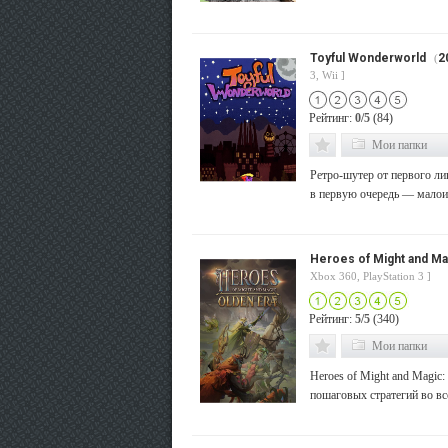
Toyful Wonderworld
2
(
3, Wii ]
Рейтинг:
0/5
(84)
Мои папки
Ретро-шутер от первого ли
в первую очередь — малоиз
Heroes of Might and Mag
Xbox 360, PlayStation 3 ]
Рейтинг:
5/5
(340)
Мои папки
Heroes of Might and Magic:
пошаговых стратегий во все