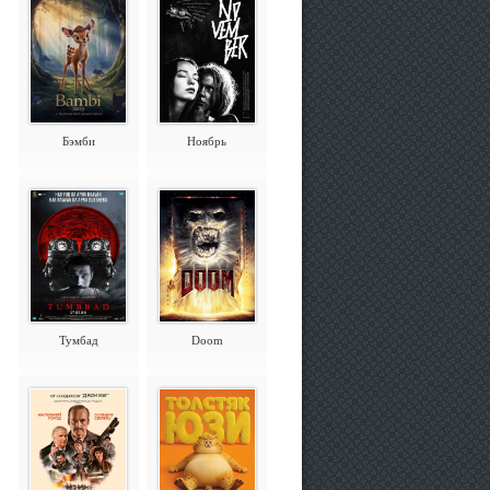
Бэмби
Ноябрь
Тумбад
Doom