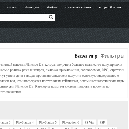
статьи
Чит-коды
Файлы
Связаться с нами
вопрос & ответ
База игр
Фильтры
тативной консоли Nintendo DS, которая получила большое количество популярных и
иалы о релизах разных жанров, включая приключения, головоломки, RPG, стратегии
огут узнать даты выхода, прочитать описание и получить основную информацию о
олезен тем, кто интересуется портативным геймингом, вспоминает классические игры
елизах для Nintendo DS. Категория помогает систематизировать проекты по
ого поколения.
tation 3
PlayStation 4
PlayStation 5
Playstation 6
PS Vita
PSP