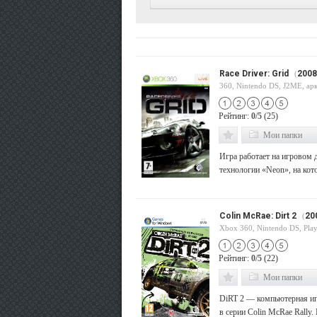
Race Driver: Grid
2008
(
360, Nintendo DS, J2ME, ар
Рейтинг:
0/5
(25)
Мои папки
Игра работает на игровом
технологии «Neon», на кото
Colin McRae: Dirt 2
20
(
Xbox 360, Nintendo DS, PlayS
Рейтинг:
0/5
(22)
Мои папки
DiRT 2 — компьютерная игр
в серии Colin McRae Rally. 